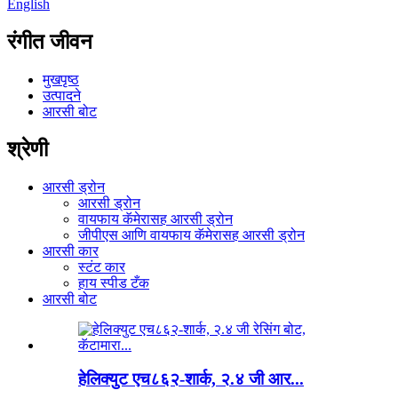
English
रंगीत जीवन
मुखपृष्ठ
उत्पादने
आरसी बोट
श्रेणी
आरसी ड्रोन
आरसी ड्रोन
वायफाय कॅमेरासह आरसी ड्रोन
जीपीएस आणि वायफाय कॅमेरासह आरसी ड्रोन
आरसी कार
स्टंट कार
हाय स्पीड टँक
आरसी बोट
हेलिक्युट एच८६२-शार्क, २.४ जी आर...