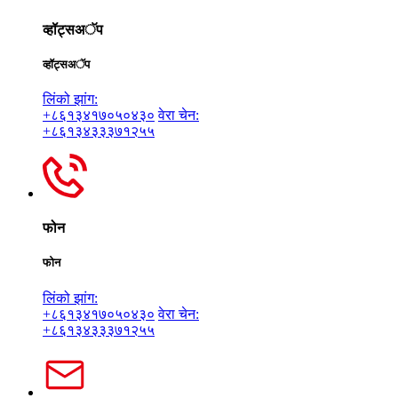
व्हॉट्सअॅप
व्हॉट्सअॅप
लिंको झांग:
+८६१३४१७०५०४३०
वेरा चेन:
+८६१३४३३३७१२५५
फोन
फोन
लिंको झांग:
+८६१३४१७०५०४३०
वेरा चेन:
+८६१३४३३३७१२५५