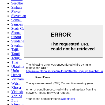
Sesotho
Sinhala
Slovak
Slovenian
Somali
Samoan
Scots Gaelic
Shona
Sindhi
Sundanese
Swahili
Tajik
Tamil
Telugu
Thai
Ukrainian
Urdu
Uzbek
Vietnamese
Welsh
Xhosa
Yiddish
Yoruba
Zulu
Kinyarwanda