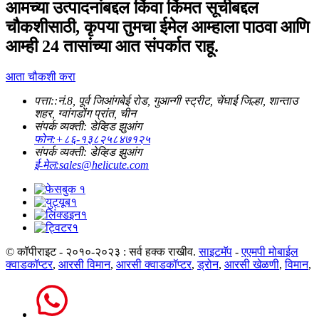
आमच्या उत्पादनांबद्दल किंवा किंमत सूचीबद्दल
चौकशीसाठी, कृपया तुमचा ईमेल आम्हाला पाठवा आणि
आम्ही 24 तासांच्या आत संपर्कात राहू.
आता चौकशी करा
पत्ता::
नं.8, पूर्व जिआंगबेई रोड, गुआन्गी स्ट्रीट, चेंघाई जिल्हा, शान्ताउ
शहर, ग्वांगडोंग प्रांत, चीन
संपर्क व्यक्ती: डेव्हिड झुआंग
फोन:
+८६-१३८२५८४७१२५
संपर्क व्यक्ती: डेव्हिड झुआंग
ई-मेल:
sales@helicute.com
© कॉपीराइट - २०१०-२०२३ : सर्व हक्क राखीव.
साइटमॅप
-
एएमपी मोबाईल
क्वाडकॉप्टर
,
आरसी विमान
,
आरसी क्वाडकॉप्टर
,
ड्रोन
,
आरसी खेळणी
,
विमान
,