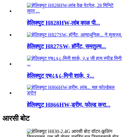
हेलिक्युट H828HW-लांब काळ पी...
हेलिक्युट H827SW- हॉर्नेट, समतुल्य...
हेलिक्युट एच८६८-मिनी शार्क, २...
हेलिक्युट H866HW-ड्रीम, फोल्ड करा...
आरसी बोट